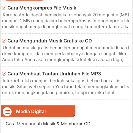
Cara Mengkompres File Musik
Karena Anda dapat memadatkan sebanyak 20 megabita (MB)
menjadi 1 MB ruang dalam beberapa kasus, mengompresi file
musik dapat menjadi penghemat ruang komputer utama. Jika
Anda berencana untuk memperluas perpustakaan liris Anda,
Anda mendapat manfaat dari memadatkan jenis file ini.
Cara Mengunduh Musik Gratis ke CD
Pertimbangkan untuk
Unduhan musik gratis benar-benar dapat menumpuk di hard
drive komputer dan memperlambatnya dengan sangat. Jika
Anda tahu Anda akan mengkompilasi koleksi ratusan lagu,
taruhan terbaik Anda adalah mulai menyimpan musik dalam
CD sehingga Anda akan memilikinya dan komputer Anda
Cara Membuat Tautan Unduhan File MP3
tidak akan menderita
Internet telah menjadi berkah sekaligus beban bagi artis
musik. Situs web seperti YouTube telah memungkinkan artis
untuk menjangkau jutaan pemirsa, tetapi mereka telah
menuai beberapa penghargaan secara finansial. Jika Anda
seorang artis yang sedang naik daun atau hanya seseorang
dengan blog, An
Media Digital
Cara Mengunduh Musik & Membakar CD