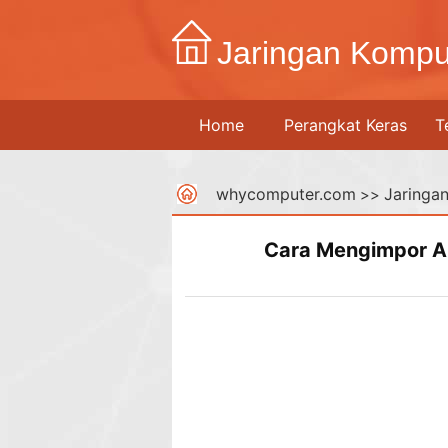
Jaringan Kompu
Home
Perangkat Keras
T
whycomputer.com
Jaringa
>>
Cara Mengimpor Au