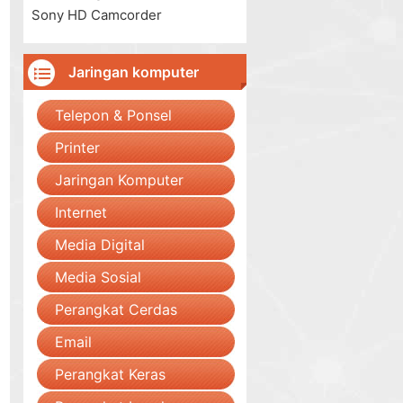
Sony HD Camcorder
Jaringan komputer
Telepon & Ponsel
Printer
Jaringan Komputer
Internet
Media Digital
Media Sosial
Perangkat Cerdas
Email
Perangkat Keras