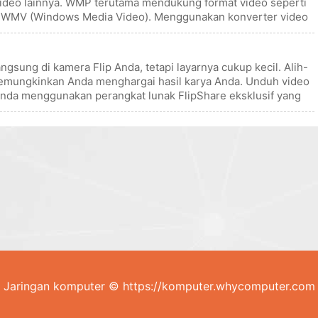
video lainnya. WMP terutama mendukung format video seperti
an WMV (Windows Media Video). Menggunakan konverter video
gsung di kamera Flip Anda, tetapi layarnya cukup kecil. Alih-
g memungkinkan Anda menghargai hasil karya Anda. Unduh video
Anda menggunakan perangkat lunak FlipShare eksklusif yang
Jaringan komputer © https://komputer.whycomputer.com