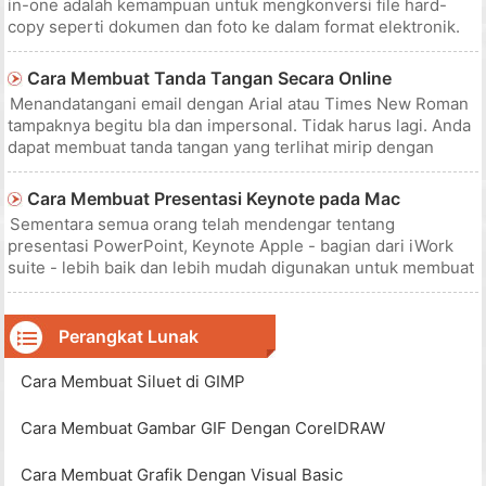
in-one adalah kemampuan untuk mengkonversi file hard-
copy seperti dokumen dan foto ke dalam format elektronik.
Banyak pemindai HP dan printer all-in-one menyertakan
perangkat lunak Pusat Solusi HP, yang memungkinkan Anda
Cara Membuat Tanda Tangan Secara Online
menyimpan pinda
Menandatangani email dengan Arial atau Times New Roman
tampaknya begitu bla dan impersonal. Tidak harus lagi. Anda
dapat membuat tanda tangan yang terlihat mirip dengan
tulisan tangan Anda sendiri. Anda bahkan dapat membuat
tanda tangan email di Microsoft Outlook yang menyertakan
Cara Membuat Presentasi Keynote pada Mac
salinan tanda t
Sementara semua orang telah mendengar tentang
presentasi PowerPoint, Keynote Apple - bagian dari iWork
suite - lebih baik dan lebih mudah digunakan untuk membuat
presentasi profesional. Presentasi utama, pada dasarnya,
adalah paket multimedia dari grafik, teks dan suara yang
dapat disajikan oleh ses
Perangkat Lunak
Cara Membuat Siluet di GIMP
Cara Membuat Gambar GIF Dengan CorelDRAW
Cara Membuat Grafik Dengan Visual Basic