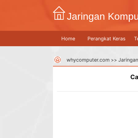
Jaringan Kompu
Home
Perangkat Keras
T
whycomputer.com
Jaringa
>>
Ca