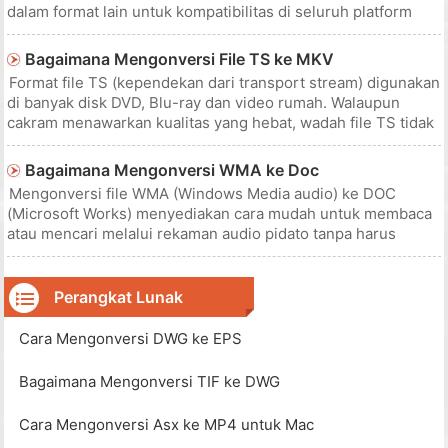
dalam format lain untuk kompatibilitas di seluruh platform
dan aplikasi. Format CSV, atau dibatasi koma, berisi
serangkaian bidang data dalam tanda kutip yang dipisahkan
Bagaimana Mengonversi File TS ke MKV
oleh koma. Data, khususny
Format file TS (kependekan dari transport stream) digunakan
di banyak disk DVD, Blu-ray dan video rumah. Walaupun
cakram menawarkan kualitas yang hebat, wadah file TS tidak
selalu kompatibel dengan komputer Anda, PC home theater
atau pemutar media, seperti PopCorn Hour atau WDTV.
Bagaimana Mengonversi WMA ke Doc
Untuk memperbai
Mengonversi file WMA (Windows Media audio) ke DOC
(Microsoft Works) menyediakan cara mudah untuk membaca
atau mencari melalui rekaman audio pidato tanpa harus
mendengarkan atau menyalin keseluruhan rekaman. Program
mudah untuk mengonversi ucapan ke teks adalah Wave to
Text, yang dapat Anda unduh dan
Perangkat Lunak
Cara Mengonversi DWG ke EPS
Bagaimana Mengonversi TIF ke DWG
Cara Mengonversi Asx ke MP4 untuk Mac