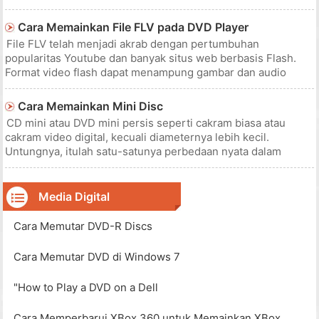
langsung ke TV). Anda harus mengunduh dan mengonversi
video sebelum membakar DVD. Proses ini cukup mudah
Cara Memainkan File FLV pada DVD Player
untuk dilakukan, tetapi mungkin
File FLV telah menjadi akrab dengan pertumbuhan
popularitas Youtube dan banyak situs web berbasis Flash.
Format video flash dapat menampung gambar dan audio
berkualitas tinggi. Pengguna mungkin tergoda untuk
memutar file FLV pada pemutar DVD. Ini dapat dilakukan
Cara Memainkan Mini Disc
dengan konversi sederhana dan pembaka
CD mini atau DVD mini persis seperti cakram biasa atau
cakram video digital, kecuali diameternya lebih kecil.
Untungnya, itulah satu-satunya perbedaan nyata dalam
memainkan disk mini. Disk-disk ini dirancang untuk berfungsi
dengan cara yang sama persis seperti yang dilakukan oleh
rekan-rekan mereka
Media Digital
Cara Memutar DVD-R Discs
Cara Memutar DVD di Windows 7
"How to Play a DVD on a Dell
Cara Memperbarui XBox 360 untuk Memainkan XBox