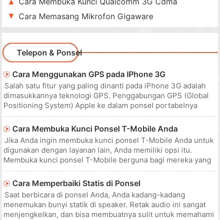
Cara Membuka Kunci Qualcomm 3G Cdma
Cara Memasang Mikrofon Gigaware
Telepon & Ponsel
Cara Menggunakan GPS pada IPhone 3G
Salah satu fitur yang paling dinanti pada iPhone 3G adalah
dimasukkannya teknologi GPS. Penggabungan GPS (Global
Positioning System) Apple ke dalam ponsel portabelnya
memungkinkan pengguna untuk menerima arahan dan
menavigasi ke mana pun mereka berada di dunia. Apakah
Cara Membuka Kunci Ponsel T-Mobile Anda
Anda berada di mobil atau berja
Jika Anda ingin membuka kunci ponsel T-Mobile Anda untuk
digunakan dengan layanan lain, Anda memiliki opsi itu.
Membuka kunci ponsel T-Mobile berguna bagi mereka yang
ingin menggunakan kartu SIM di seluruh dunia dalam ponsel
mereka, atau bahkan untuk beberapa pelanggan yang ingin
Cara Memperbaiki Statis di Ponsel
beralih ke oper
Saat berbicara di ponsel Anda, Anda kadang-kadang
menemukan bunyi statik di speaker. Retak audio ini sangat
menjengkelkan, dan bisa membuatnya sulit untuk memahami