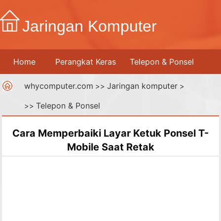
Jaringan Komputer
Home
Perangkat Keras
Telepon & Ponsel
whycomputer.com
Jaringan komputer
Printer
Jaringan Komputer
>>
Internet
>
Telepon & Ponsel
>>
Media Digital
Cara Memperbaiki Layar Ketuk Ponsel T-
Mobile Saat Retak