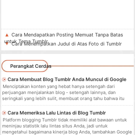
Cara Mendapatkan Posting Memuat Tanpa Batas
untuk Tema Tumblr
Cara Menempatkan Judul di Atas Foto di Tumblr
Perangkat Cerdas
Cara Membuat Blog Tumblr Anda Muncul di Google
Menciptakan konten yang hebat hanya setengah dari
perjuangan menjalankan blog - setengah lainnya, dan
seringkali yang lebih sulit, membuat orang tahu bahwa itu
ada. Memastikan hal itu muncul di antara hasil pencarian
Google adalah sangat penting. Meskipun tidak ada cara untuk
Cara Memeriksa Lalu Lintas di Blog Tumblr
menjamin bahwa Goog
Platform blogging Tumblr tidak memiliki alat bawaan untuk
meninjau statistik lalu lintas situs Anda, jadi untuk
mengetahui bagaimana kinerja blog Anda, tambahkan Google