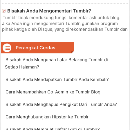
Analytics ke blog Tumblr Anda . Google Analytics tidak hanya
memberikan informasi tentang jumlah lalu lintas yang
Bisakah Anda Mengomentari Tumblr?
diterima blog And
Tumblr tidak mendukung fungsi komentar asli untuk blog.
Jika Anda ingin mengomentari Tumblr, gunakan program
pihak ketiga oleh Disqus, yang direkomendasikan Tumblr dan
diaktifkan di banyak templat yang tersedia. Jika Anda ingin
meninggalkan pesan tentang setiap posting, Anda dapat
meninggalkan balas
Perangkat Cerdas
Bisakah Anda Mengubah Latar Belakang Tumblr di
Setiap Halaman?
Bisakah Anda Mendapatkan Tumblr Anda Kembali?
Cara Menambahkan Co-Admin ke Tumblr Blog
Bisakah Anda Menghapus Pengikut Dari Tumblr Anda?
Cara Menghubungkan Hipster ke Tumblr
Bisakah Anda Membuat Daftar Ikuti di Tumblr?